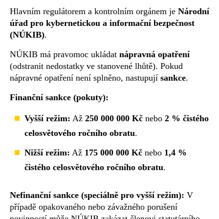
Hlavním regulátorem a kontrolním orgánem je
Národní
úřad pro kybernetickou a informační bezpečnost
(NÚKIB)
.
NÚKIB má pravomoc ukládat
nápravná opatření
(odstranit nedostatky ve stanovené lhůtě). Pokud
nápravné opatření není splněno, nastupují
sankce
.
Finanční sankce (pokuty):
Vyšší režim:
Až
250 000 000 Kč
nebo
2 % čistého
celosvětového ročního obratu
.
Nižší režim:
Až
175 000 000 Kč
nebo
1,4 %
čistého celosvětového ročního obratu
.
Nefinanční sankce (speciálně pro vyšší režim):
V
případě opakovaného nebo závažného porušení
povinností může NÚKIB zakázat členovi statutárního