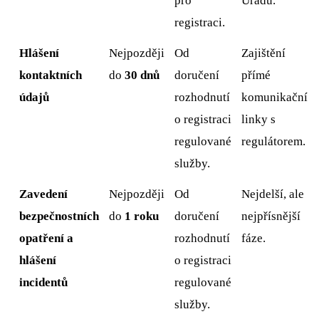
pro
Úřadu.
registraci.
Hlášení
Nejpozději
Od
Zajištění
kontaktních
do
30 dnů
doručení
přímé
údajů
rozhodnutí
komunikační
o registraci
linky s
regulované
regulátorem.
služby.
Zavedení
Nejpozději
Od
Nejdelší, ale
bezpečnostních
do
1 roku
doručení
nejpřísnější
opatření a
rozhodnutí
fáze.
hlášení
o registraci
incidentů
regulované
služby.