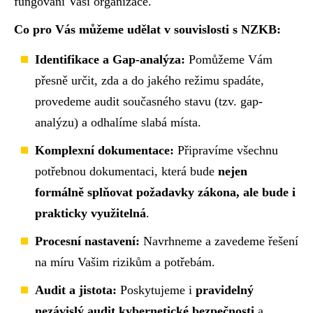
fungování Vaší organizace.
Co pro Vás můžeme udělat v souvislosti s NZKB:
Identifikace a Gap-analýza:
Pomůžeme Vám
přesně určit, zda a do jakého režimu spadáte,
provedeme audit současného stavu (tzv. gap-
analýzu) a odhalíme slabá místa.
Komplexní dokumentace:
Připravíme všechnu
potřebnou dokumentaci, která bude
nejen
formálně splňovat požadavky zákona, ale bude i
prakticky využitelná
.
Procesní nastavení:
Navrhneme a zavedeme řešení
na míru Vašim rizikům a potřebám.
Audit a jistota:
Poskytujeme i
pravidelný
nezávislý audit kybernetické bezpečnosti
a