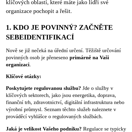
klíčových oblastí, které máte jako lídři své
organizace pochopit a řešit.
1. KDO JE POVINNÝ? ZAČNĚTE
SEBEIDENTIFIKACÍ
Nově se již nečeká na úřední určení. Těžiště určování
povinných osob je přeneseno
primárně na Vaši
organizaci
.
Klíčové otázky:
Poskytujete regulovanou službu?
Jde o služby v
klíčových sektorech, jako jsou energetika, doprava,
finanční trh, zdravotnictví, digitální infrastruktura nebo
výrobní průmysl. Seznam těchto služeb naleznete v
prováděcí vyhlášce o regulovaných službách.
Jaká je velikost Vašeho podniku?
Regulace se typicky