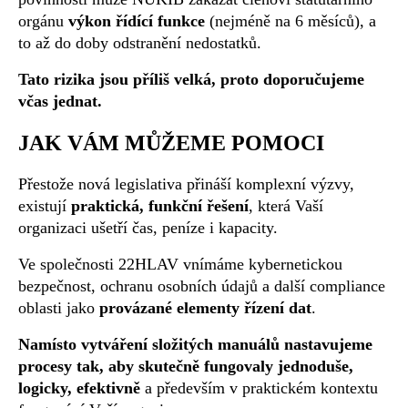
orgánu
výkon řídící funkce
(nejméně na 6 měsíců), a
to až do doby odstranění nedostatků.
Tato rizika jsou příliš velká, proto doporučujeme
včas jednat.
JAK VÁM MŮŽEME POMOCI
Přestože nová legislativa přináší komplexní výzvy,
existují
praktická, funkční řešení
, která Vaší
organizaci ušetří čas, peníze i kapacity.
Ve společnosti 22HLAV vnímáme kybernetickou
bezpečnost, ochranu osobních údajů a další compliance
oblasti jako
provázané elementy řízení dat
.
Namísto vytváření složitých manuálů nastavujeme
procesy tak, aby skutečně fungovaly jednoduše,
logicky, efektivně
a především v praktickém kontextu