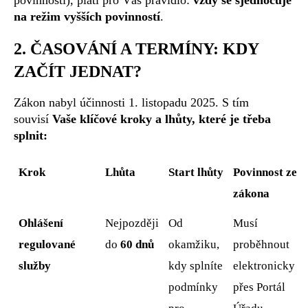
povinnosti), platí pro Vás pravidlo:
vždy se sjednocuje
na režim vyšších povinností
.
2. ČASOVÁNÍ A TERMÍNY: KDY
ZAČÍT JEDNAT?
Zákon nabyl účinnosti 1. listopadu 2025. S tím
souvisí
Vaše klíčové kroky a lhůty, které je třeba
splnit:
Krok
Lhůta
Start lhůty
Povinnost ze
zákona
Ohlášení
Nejpozději
Od
Musí
regulované
do
60 dnů
okamžiku,
proběhnout
služby
kdy splníte
elektronicky
podmínky
přes Portál