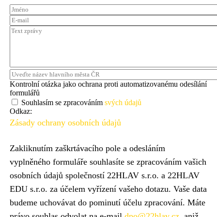
Jméno
E-
mail
Text
zprávy
Uveďte
název
Kontrolní otázka jako ochrana proti automatizovanému odesílání
hlavního
formulářů
města
Souhlasím se zpracováním
svých údajů
ČR
Odkaz:
Zásady ochrany osobních údajů
Zakliknutím zaškrtávacího pole a odesláním
vyplněného formuláře souhlasíte se zpracováním vašich
osobních údajů společností 22HLAV s.r.o. a 22HLAV
EDU s.r.o. za účelem vyřízení vašeho dotazu. Vaše data
budeme uchovávat do pominutí účelu zpracování. Máte
právo souhlas odvolat na e-mail
dpo@22hlav.cz
, aniž