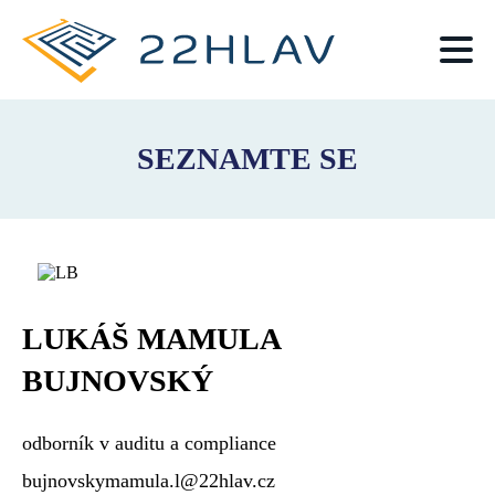
Přejít
k
hlavnímu
obsahu
SEZNAMTE SE
LUKÁŠ MAMULA
BUJNOVSKÝ
odborník v auditu a compliance
bujnovskymamula.l@22hlav.cz