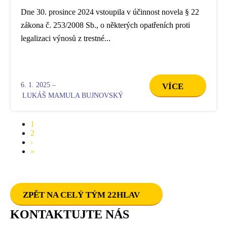
Dne 30. prosince 2024 vstoupila v účinnost novela § 22
zákona č. 253/2008 Sb., o některých opatřeních proti
legalizaci výnosů z trestné...
6. 1. 2025 –
VÍCE
LUKÁŠ MAMULA BUJNOVSKÝ
Aktuální
1
stránka
Page
2
Pagination
Následující
›
stránka
Poslední
»
stránka
ZPĚT NA CELÝ TÝM 22HLAV
KONTAKTUJTE NÁS