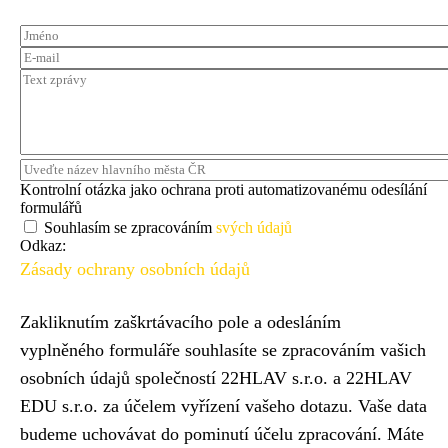
Jméno
E-
mail
Text
zprávy
Uveďte
název
Kontrolní otázka jako ochrana proti automatizovanému odesílání
hlavního
formulářů
města
Souhlasím se zpracováním
svých údajů
ČR
Odkaz:
Zásady ochrany osobních údajů
Zakliknutím zaškrtávacího pole a odesláním
vyplněného formuláře souhlasíte se zpracováním vašich
osobních údajů společností 22HLAV s.r.o. a 22HLAV
EDU s.r.o. za účelem vyřízení vašeho dotazu. Vaše data
budeme uchovávat do pominutí účelu zpracování. Máte