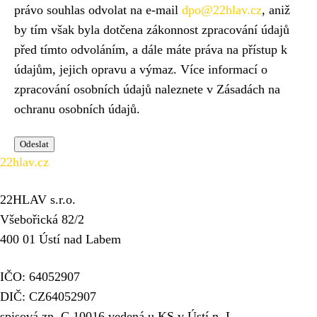
právo souhlas odvolat na e-mail
dpo@22hlav.cz
, aniž
by tím však byla dotčena zákonnost zpracování údajů
před tímto odvoláním, a dále máte práva na přístup k
údajům, jejich opravu a výmaz. Více informací o
zpracování osobních údajů naleznete v Zásadách na
ochranu osobních údajů.
22hlav.cz
22HLAV s.r.o.
Všebořická 82/2
400 01 Ústí nad Labem
IČO: 64052907
DIČ: CZ64052907
spisová zn. C 10016 vedená u KS v Ústí n. L.